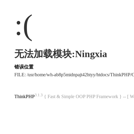
:(
无法加载模块:Ningxia
错误位置
FILE: /usr/home/wh-ab8p5midnpajt42htyy/htdocs/ThinkPHP
3.1.3
ThinkPHP
{ Fast & Simple OOP PHP Framework } -- 