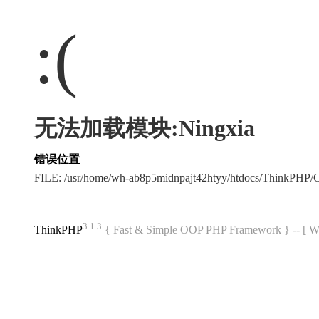
:(
无法加载模块:Ningxia
错误位置
FILE: /usr/home/wh-ab8p5midnpajt42htyy/htdocs/ThinkPHP
3.1.3
ThinkPHP
{ Fast & Simple OOP PHP Framework } -- 