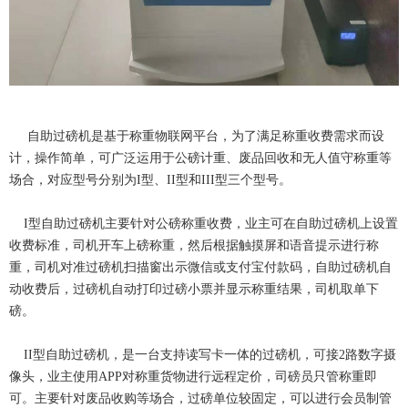
自助过磅机是基于称重物联网平台，为了满足称重收费需求而设
计，操作简单，可广泛运用于公磅计重、废品回收和无人值守称重等
场合，对应型号分别为I型、II型和III型三个型号。
I型自助过磅机主要针对公磅称重收费，业主可在自助过磅机上设置
收费标准，司机开车上磅称重，然后根据触摸屏和语音提示进行称
重，司机对准过磅机扫描窗出示微信或支付宝付款码，自助过磅机自
动收费后，过磅机自动打印过磅小票并显示称重结果，司机取单下
磅。
II型自助过磅机，是一台支持读写卡一体的过磅机，可接2路数字摄
像头，业主使用APP对称重货物进行远程定价，司磅员只管称重即
可。主要针对废品收购等场合，过磅单位较固定，可以进行会员制管