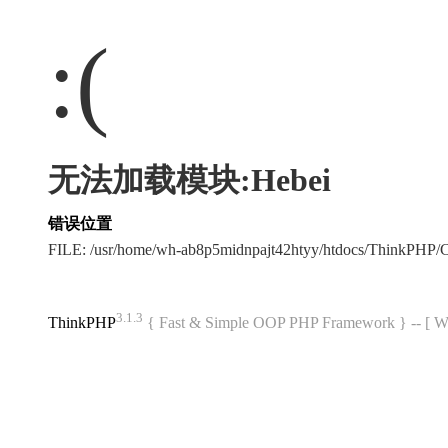
:(
无法加载模块:Hebei
错误位置
FILE: /usr/home/wh-ab8p5midnpajt42htyy/htdocs/ThinkPHP
3.1.3
ThinkPHP
{ Fast & Simple OOP PHP Framework } -- 